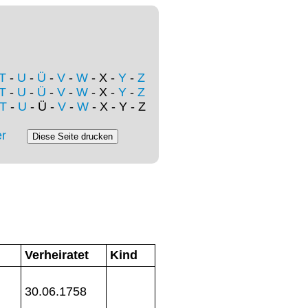
T
-
U
-
Ü
-
V
-
W
- X -
Y
-
Z
T
-
U
-
Ü
-
V
-
W
- X -
Y
-
Z
T
-
U
- Ü -
V
-
W
- X - Y - Z
r
Verheiratet
Kind
30.06.1758