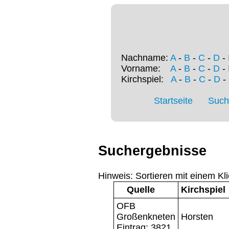
Nachname:
A
-
B
-
C
-
D
-
Vorname:
A
-
B
-
C
-
D
-
Kirchspiel:
A
-
B
-
C
-
D
-
Startseite
Such
Suchergebnisse
Hinweis: Sortieren mit einem Kli
Quelle
Kirchspiel
OFB
Großenkneten
Horsten
Eintrag: 3821