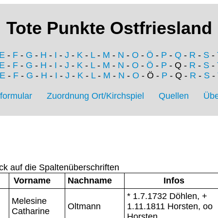
Tote Punkte Ostfriesland
E
-
F
-
G
-
H
-
I
-
J
-
K
-
L
-
M
-
N
-
O
-
Ö
-
P
-
Q
-
R
-
S
-
E
-
F
-
G
-
H
-
I
-
J
-
K
-
L
-
M
-
N
-
O
-
Ö
-
P
- Q -
R
-
S
-
E
-
F
-
G
-
H
-
I
-
J
-
K
-
L
-
M
-
N
-
O
- Ö -
P
- Q -
R
-
S
-
formular
Zuordnung Ort/Kirchspiel
Quellen
Übe
ck auf die Spaltenüberschriften
Vorname
Nachname
Infos
* 1.7.1732 Döhlen, +
Melesine
Oltmann
1.11.1811 Horsten, oo
Catharine
Horsten