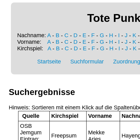
Tote Punk
Nachname:
A
-
B
-
C
-
D
-
E
-
F
-
G
-
H
-
I
-
J
-
K
Vorname:
A
-
B
-
C
-
D
-
E
-
F
-
G
-
H
-
I
-
J
-
K
Kirchspiel:
A
-
B
-
C
-
D
-
E
-
F
-
G
-
H
-
I
-
J
-
K
Startseite
Suchformular
Zuordnung 
Suchergebnisse
Hinweis: Sortieren mit einem Klick auf die Spaltenüb
Quelle
Kirchspiel
Vorname
Nachn
OSB
Jemgum
Mekke
Freepsum
Hayen
Eintrag:
Aries