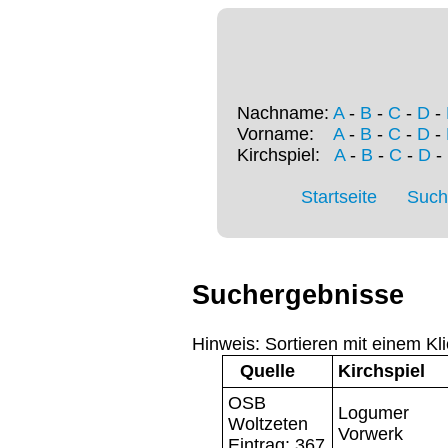
Nachname:
A
-
B
-
C
-
D
-
Vorname:
A
-
B
-
C
-
D
-
Kirchspiel:
A
-
B
-
C
-
D
-
Startseite
Such
Suchergebnisse
Hinweis: Sortieren mit einem Kli
Quelle
Kirchspiel
OSB
Logumer
Woltzeten
Vorwerk
Eintrag: 367