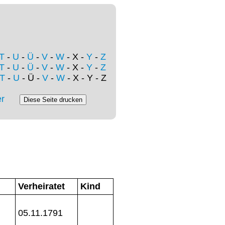
T
-
U
-
Ü
-
V
-
W
- X -
Y
-
Z
T
-
U
-
Ü
-
V
-
W
- X -
Y
-
Z
T
-
U
- Ü -
V
-
W
- X - Y - Z
r
Verheiratet
Kind
05.11.1791