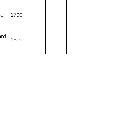
se
1790
ard
1850