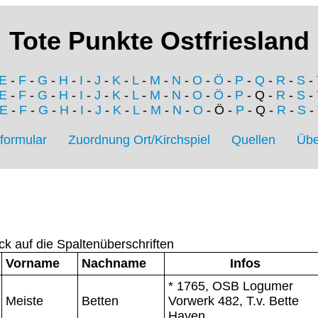
Tote Punkte Ostfriesland
E
-
F
-
G
-
H
-
I
-
J
-
K
-
L
-
M
-
N
-
O
-
Ö
-
P
-
Q
-
R
-
S
-
E
-
F
-
G
-
H
-
I
-
J
-
K
-
L
-
M
-
N
-
O
-
Ö
-
P
- Q -
R
-
S
-
E
-
F
-
G
-
H
-
I
-
J
-
K
-
L
-
M
-
N
-
O
- Ö -
P
- Q -
R
-
S
-
formular
Zuordnung Ort/Kirchspiel
Quellen
Übe
ck auf die Spaltenüberschriften
Vorname
Nachname
Infos
* 1765, OSB Logumer
Meiste
Betten
Vorwerk 482, T.v. Bette
Hayen