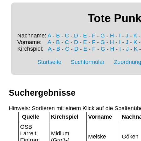
Tote Punk
Nachname:
A
-
B
-
C
-
D
-
E
-
F
-
G
-
H
-
I
-
J
-
K
Vorname:
A
-
B
-
C
-
D
-
E
-
F
-
G
-
H
-
I
-
J
-
K
Kirchspiel:
A
-
B
-
C
-
D
-
E
-
F
-
G
-
H
-
I
-
J
-
K
Startseite
Suchformular
Zuordnung 
Suchergebnisse
Hinweis: Sortieren mit einem Klick auf die Spaltenüb
Quelle
Kirchspiel
Vorname
Nachn
OSB
Larrelt
Midlum
Meiske
Göken
Eintrag:
(Groß-)