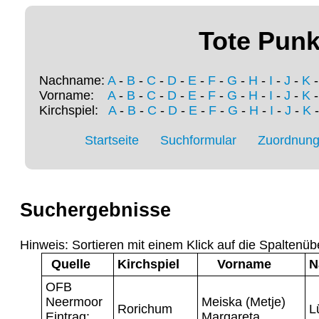
Tote Punk
Nachname:
A
-
B
-
C
-
D
-
E
-
F
-
G
-
H
-
I
-
J
-
K
Vorname:
A
-
B
-
C
-
D
-
E
-
F
-
G
-
H
-
I
-
J
-
K
Kirchspiel:
A
-
B
-
C
-
D
-
E
-
F
-
G
-
H
-
I
-
J
-
K
Startseite
Suchformular
Zuordnung 
Suchergebnisse
Hinweis: Sortieren mit einem Klick auf die Spaltenüb
Quelle
Kirchspiel
Vorname
N
OFB
Neermoor
Meiska (Metje)
Rorichum
L
Eintrag:
Margareta