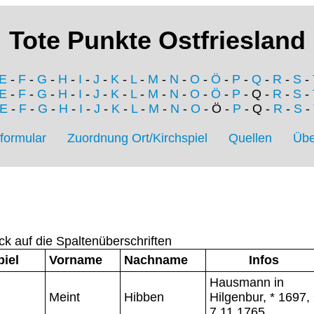
Tote Punkte Ostfriesland
E
-
F
-
G
-
H
-
I
-
J
-
K
-
L
-
M
-
N
-
O
-
Ö
-
P
-
Q
-
R
-
S
-
E
-
F
-
G
-
H
-
I
-
J
-
K
-
L
-
M
-
N
-
O
-
Ö
-
P
- Q -
R
-
S
-
E
-
F
-
G
-
H
-
I
-
J
-
K
-
L
-
M
-
N
-
O
- Ö -
P
- Q -
R
-
S
-
formular
Zuordnung Ort/Kirchspiel
Quellen
Übe
ck auf die Spaltenüberschriften
piel
Vorname
Nachname
Infos
Hausmann in
Meint
Hibben
Hilgenbur, * 1697,
7.11.1765