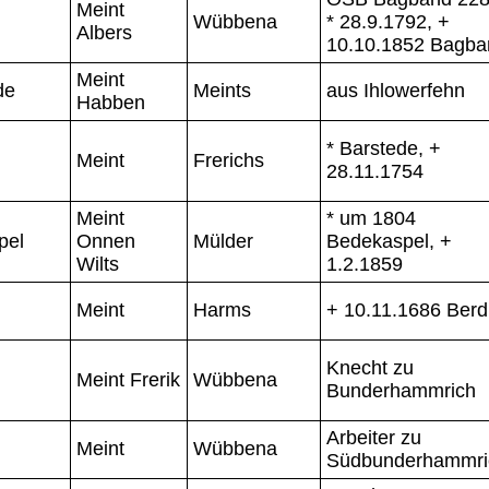
Meint
Wübbena
* 28.9.1792, +
Albers
10.10.1852 Bagba
Meint
de
Meints
aus Ihlowerfehn
Habben
* Barstede, +
Meint
Frerichs
28.11.1754
Meint
* um 1804
pel
Onnen
Mülder
Bedekaspel, +
Wilts
1.2.1859
Meint
Harms
+ 10.11.1686 Ber
Knecht zu
Meint Frerik
Wübbena
Bunderhammrich
Arbeiter zu
Meint
Wübbena
Südbunderhammri