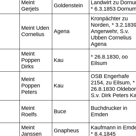
Meint
Landwirt zu Dornu
Goldenstein
Gerjets
* 6.3.1853 Dornu
Kronpächter zu
Norden, * 3.2.183
Meint Uden
Agena
Angerwehr, S.v.
Cornelius
Ubben Cornelius
Agena
Meint
* 26.8.1830, oo
Poppen
Kau
Eilsum
Dirks
OSB Engerhafe
Meint
2154, zu Eilsum, *
Poppen
Kau
26.8.1830 Oldebor
Peters
S.v. Dirk Peters K
Meint
Buchdrucker in
Buce
Roelfs
Emden
Meint
Kaufmann in Emd
Gnapheus
Janssen
* 8.4.1845