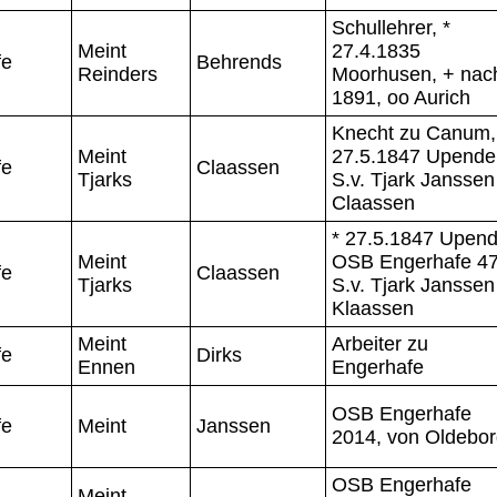
Schullehrer, *
Meint
27.4.1835
fe
Behrends
Reinders
Moorhusen, + nac
1891, oo Aurich
Knecht zu Canum,
Meint
27.5.1847 Upende
fe
Claassen
Tjarks
S.v. Tjark Janssen
Claassen
* 27.5.1847 Upend
Meint
OSB Engerhafe 47
fe
Claassen
Tjarks
S.v. Tjark Janssen
Klaassen
Meint
Arbeiter zu
fe
Dirks
Ennen
Engerhafe
OSB Engerhafe
fe
Meint
Janssen
2014, von Oldebo
OSB Engerhafe
Meint