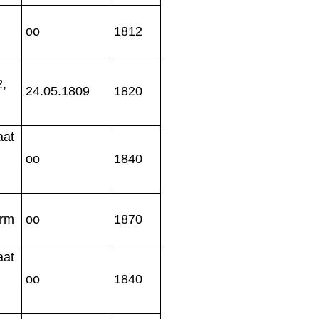
oo
1812
2,
24.05.1809
1820
aat
oo
1840
u
arm
oo
1870
aat
oo
1840
u