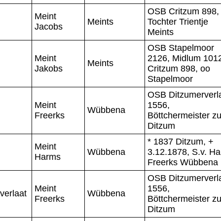
OSB Critzum 898,
Meint
Meints
Tochter Trientje
Jacobs
Meints
OSB Stapelmoor
Meint
2126, Midlum 101
Meints
Jakobs
Critzum 898, oo
Stapelmoor
OSB Ditzumerverl
Meint
1556,
Wübbena
Freerks
Böttchermeister z
Ditzum
* 1837 Ditzum, +
Meint
Wübbena
3.12.1878, S.v. H
Harms
Freerks Wübbena
OSB Ditzumerverl
Meint
1556,
verlaat
Wübbena
Freerks
Böttchermeister z
Ditzum