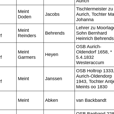
Aurich
Tischlermeister zu
Meint
Jacobs
Aurich, Tochter Ma
Doden
Johanna
Lehrer zu Moorlag
Meint
Behrends
Sohn Bernhard
f
Reinders
Heinrich Behrends
OSB Aurich-
Meint
Oldendorf 1658, *
Heyen
f
Garmers
5.4.1832
Westeraccum
OSB Holtrop 1333
Aurich-Oldendorp
Meint
Janssen
f
1943, Tochter Antj
Meints oo 1830
Meint
Abken
van Backbandt
OSB Bagband 228