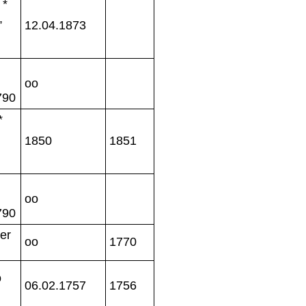
 *
,
12.04.1873
oo
790
*
1850
1851
oo
790
er
oo
1770
o
06.02.1757
1756