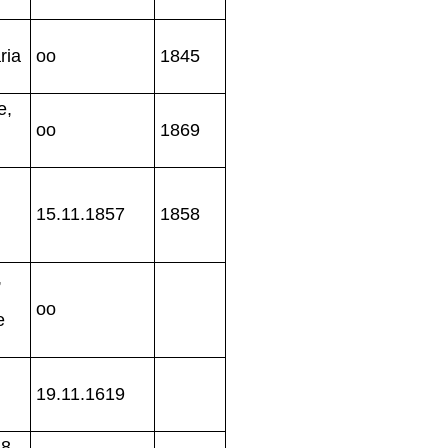
ria
oo
1845
e,
oo
1869
15.11.1857
1858
,
oo
e
19.11.1619
8,