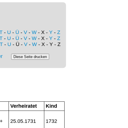
T
-
U
-
Ü
-
V
-
W
- X -
Y
-
Z
T
-
U
-
Ü
-
V
-
W
- X -
Y
-
Z
T
-
U
- Ü -
V
-
W
- X - Y - Z
r
Verheiratet
Kind
 +
25.05.1731
1732