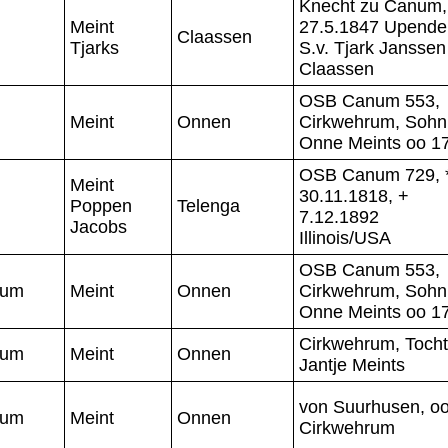
Knecht zu Canum,
Meint
27.5.1847 Upende
Claassen
Tjarks
S.v. Tjark Janssen
Claassen
OSB Canum 553,
Meint
Onnen
Cirkwehrum, Sohn
Onne Meints oo 1
OSB Canum 729, 
Meint
30.11.1818, +
Poppen
Telenga
7.12.1892
Jacobs
Illinois/USA
OSB Canum 553,
rum
Meint
Onnen
Cirkwehrum, Sohn
Onne Meints oo 1
Cirkwehrum, Tocht
rum
Meint
Onnen
Jantje Meints
von Suurhusen, o
rum
Meint
Onnen
Cirkwehrum