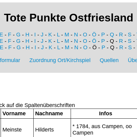
Tote Punkte Ostfriesland
E
-
F
-
G
-
H
-
I
-
J
-
K
-
L
-
M
-
N
-
O
-
Ö
-
P
-
Q
-
R
-
S
-
E
-
F
-
G
-
H
-
I
-
J
-
K
-
L
-
M
-
N
-
O
-
Ö
-
P
- Q -
R
-
S
-
E
-
F
-
G
-
H
-
I
-
J
-
K
-
L
-
M
-
N
-
O
- Ö -
P
- Q -
R
-
S
-
formular
Zuordnung Ort/Kirchspiel
Quellen
Übe
ck auf die Spaltenüberschriften
Vorname
Nachname
Infos
* 1784, aus Campen, oo
Meinste
Hilderts
Campen