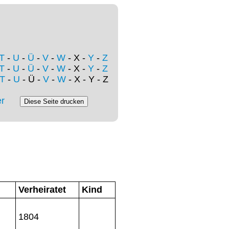
T
-
U
-
Ü
-
V
-
W
- X -
Y
-
Z
T
-
U
-
Ü
-
V
-
W
- X -
Y
-
Z
T
-
U
- Ü -
V
-
W
- X - Y - Z
r
Verheiratet
Kind
1804