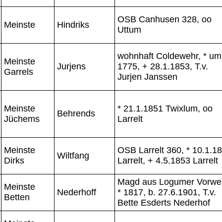
OSB Canhusen 328, oo
Meinste
Hindriks
Uttum
wohnhaft Coldewehr, * um
Meinste
Jurjens
1775, + 28.1.1853, T.v.
Garrels
Jurjen Janssen
Meinste
* 21.1.1851 Twixlum, oo
Behrends
Jüchems
Larrelt
Meinste
OSB Larrelt 360, * 10.1.1
Wiltfang
Dirks
Larrelt, + 4.5.1853 Larrelt
Magd aus Logumer Vorwe
Meinste
Nederhoff
* 1817, b. 27.6.1901, T.v.
Betten
Bette Esderts Nederhof