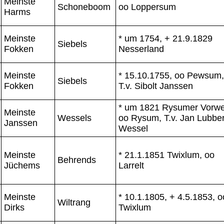
Meinste
Schoneboom
oo Loppersum
Harms
Meinste
* um 1754, + 21.9.1829
Siebels
Fokken
Nesserland
Meinste
* 15.10.1755, oo Pewsum,
Siebels
Fokken
T.v. Sibolt Janssen
* um 1821 Rysumer Vorwe
Meinste
Wessels
oo Rysum, T.v. Jan Lubber
Janssen
Wessel
Meinste
* 21.1.1851 Twixlum, oo
Behrends
Jüchems
Larrelt
Meinste
* 10.1.1805, + 4.5.1853, o
Wiltrang
Dirks
Twixlum