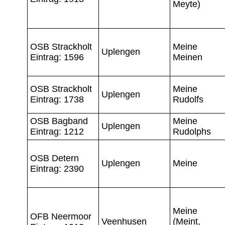
Meyte)
OSB Strackholt
Meine
Uplengen
Eintrag: 1596
Meinen
OSB Strackholt
Meine
Uplengen
Eintrag: 1738
Rudolfs
OSB Bagband
Meine
Uplengen
Eintrag: 1212
Rudolphs
OSB Detern
Uplengen
Meine
Eintrag: 2390
Meine
OFB Neermoor
Veenhusen
(Meint,