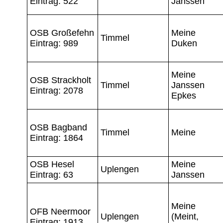
Eintrag: 522
Janssen
OSB Großefehn
Meine
Timmel
Eintrag: 989
Duken
Meine
OSB Strackholt
Timmel
Janssen
Eintrag: 2078
Epkes
OSB Bagband
Timmel
Meine
Eintrag: 1864
OSB Hesel
Meine
Uplengen
Eintrag: 63
Janssen
Meine
OFB Neermoor
Uplengen
(Meint,
Eintrag: 1913