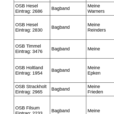
OSB Hesel
Meine
Bagband
Eintrag: 2686
Warners
OSB Hesel
Meine
Bagband
Eintrag: 2830
Reinders
OSB Timmel
Bagband
Meine
Eintrag: 3476
OSB Holtland
Meine
Bagband
Eintrag: 1954
Epken
OSB Strackholt
Meine
Bagband
Eintrag: 2965
Frieden
OSB Filsum
Bagband
Meine
Eintrag: 2233