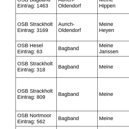
Eintrag: 1463
Oldendorf
Hippen
OSB Strackholt
Aurich-
Meine
Eintrag: 3169
Oldendorf
Heyen
OSB Hesel
Meine
Bagband
Eintrag: 63
Janssen
OSB Strackholt
Bagband
Meine
Eintrag: 318
OSB Strackholt
Bagband
Meine
Eintrag: 809
OSB Nortmoor
Bagband
Meine
Eintrag: 562