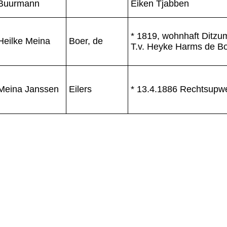
Buurmann
Eiken Tjabben
* 1819, wohnhaft Ditzu
Heilke Meina
Boer, de
T.v. Heyke Harms de B
Meina Janssen
Eilers
* 13.4.1886 Rechtsupw