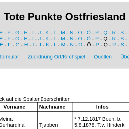
Tote Punkte Ostfriesland
E
-
F
-
G
-
H
-
I
-
J
-
K
-
L
-
M
-
N
-
O
-
Ö
-
P
-
Q
-
R
-
S
-
E
-
F
-
G
-
H
-
I
-
J
-
K
-
L
-
M
-
N
-
O
-
Ö
-
P
- Q -
R
-
S
-
E
-
F
-
G
-
H
-
I
-
J
-
K
-
L
-
M
-
N
-
O
- Ö -
P
- Q -
R
-
S
-
formular
Zuordnung Ort/Kirchspiel
Quellen
Übe
ck auf die Spaltenüberschriften
Vorname
Nachname
Infos
Meina
* 7.12.1817 Boen, b.
Gerhardina
Tjabben
5.8.1878, T.v. Hinderk