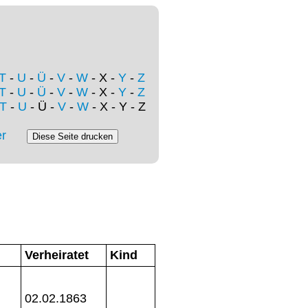
T
-
U
-
Ü
-
V
-
W
- X -
Y
-
Z
T
-
U
-
Ü
-
V
-
W
- X -
Y
-
Z
T
-
U
- Ü -
V
-
W
- X - Y - Z
r
Verheiratet
Kind
02.02.1863