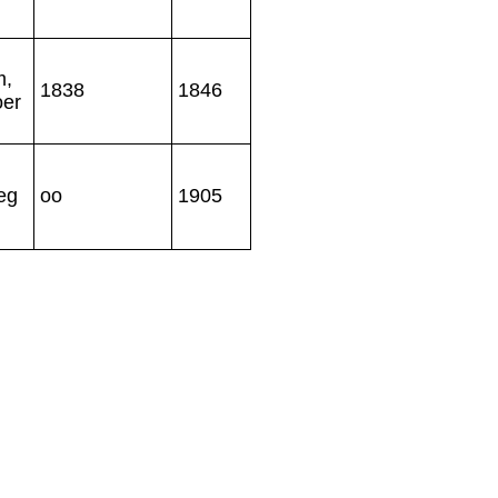
m,
1838
1846
oer
eg
oo
1905