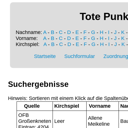
Tote Punk
Nachname:
A
-
B
-
C
-
D
-
E
-
F
-
G
-
H
-
I
-
J
-
K
Vorname:
A
-
B
-
C
-
D
-
E
-
F
-
G
-
H
-
I
-
J
-
K
Kirchspiel:
A
-
B
-
C
-
D
-
E
-
F
-
G
-
H
-
I
-
J
-
K
Startseite
Suchformular
Zuordnung 
Suchergebnisse
Hinweis: Sortieren mit einem Klick auf die Spaltenüb
Quelle
Kirchspiel
Vorname
Na
OFB
Allene
Großenkneten
Leer
Ba
Meikeline
Eintrag: 4204