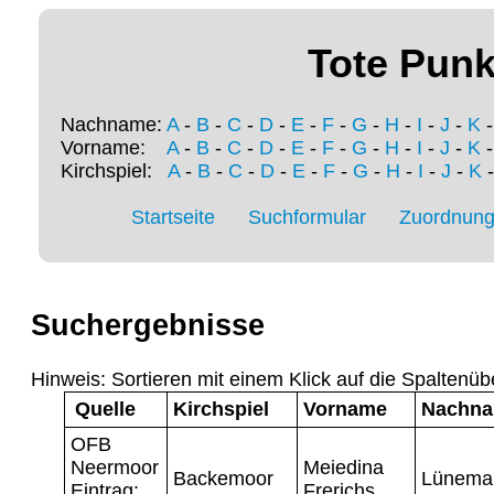
Tote Punk
Nachname:
A
-
B
-
C
-
D
-
E
-
F
-
G
-
H
-
I
-
J
-
K
Vorname:
A
-
B
-
C
-
D
-
E
-
F
-
G
-
H
-
I
-
J
-
K
Kirchspiel:
A
-
B
-
C
-
D
-
E
-
F
-
G
-
H
-
I
-
J
-
K
Startseite
Suchformular
Zuordnung 
Suchergebnisse
Hinweis: Sortieren mit einem Klick auf die Spaltenüb
Quelle
Kirchspiel
Vorname
Nachn
OFB
Neermoor
Meiedina
Backemoor
Lünema
Eintrag:
Frerichs