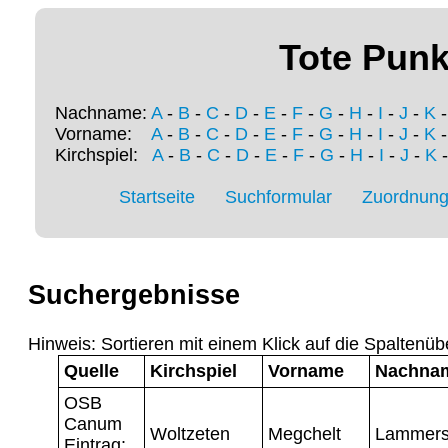
Tote Punk
Nachname:
A
-
B
-
C
-
D
-
E
-
F
-
G
-
H
-
I
-
J
-
K
Vorname:
A
-
B
-
C
-
D
-
E
-
F
-
G
-
H
-
I
-
J
-
K
Kirchspiel:
A
-
B
-
C
-
D
-
E
-
F
-
G
-
H
-
I
-
J
-
K
Startseite
Suchformular
Zuordnung 
Suchergebnisse
Hinweis: Sortieren mit einem Klick auf die Spaltenüb
Quelle
Kirchspiel
Vorname
Nachna
OSB
Canum
Woltzeten
Megchelt
Lammer
Eintrag: