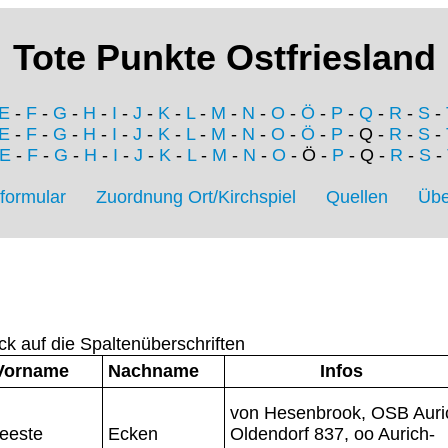
Tote Punkte Ostfriesland
E
-
F
-
G
-
H
-
I
-
J
-
K
-
L
-
M
-
N
-
O
-
Ö
-
P
-
Q
-
R
-
S
-
E
-
F
-
G
-
H
-
I
-
J
-
K
-
L
-
M
-
N
-
O
-
Ö
-
P
- Q -
R
-
S
-
E
-
F
-
G
-
H
-
I
-
J
-
K
-
L
-
M
-
N
-
O
- Ö -
P
- Q -
R
-
S
-
formular
Zuordnung Ort/Kirchspiel
Quellen
Übe
ck auf die Spaltenüberschriften
Vorname
Nachname
Infos
von Hesenbrook, OSB Auri
eeste
Ecken
Oldendorf 837, oo Aurich-