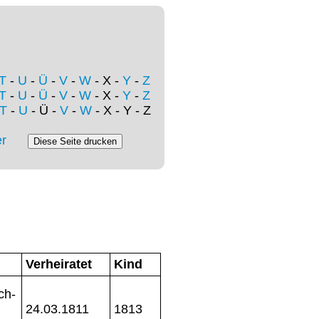
T
-
U
-
Ü
-
V
-
W
- X -
Y
-
Z
T
-
U
-
Ü
-
V
-
W
- X -
Y
-
Z
T
-
U
- Ü -
V
-
W
- X - Y - Z
r
Verheiratet
Kind
ch-
24.03.1811
1813