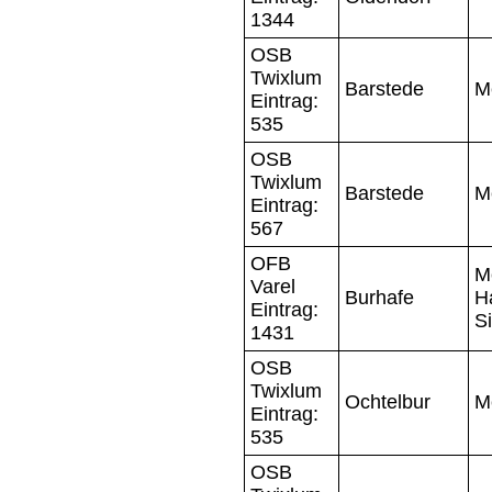
1344
OSB
Twixlum
Barstede
M
Eintrag:
535
OSB
Twixlum
Barstede
M
Eintrag:
567
OFB
M
Varel
Burhafe
H
Eintrag:
S
1431
OSB
Twixlum
Ochtelbur
M
Eintrag:
535
OSB