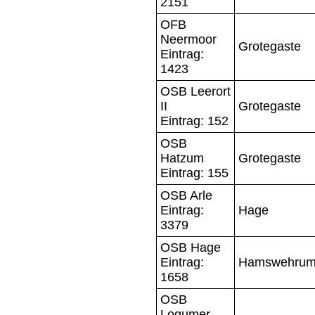
2151
OFB
Neermoor
Grotegaste
Eintrag:
1423
OSB Leerort
II
Grotegaste
Eintrag: 152
OSB
Hatzum
Grotegaste
Eintrag: 155
OSB Arle
Eintrag:
Hage
3379
OSB Hage
Eintrag:
Hamswehru
1658
OSB
Logumer