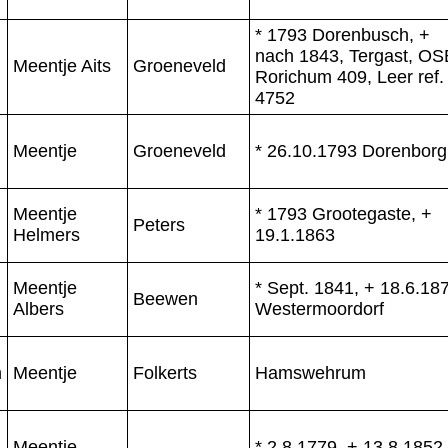
* 1793 Dorenbusch, +
nach 1843, Tergast, OS
Meentje Aits
Groeneveld
Rorichum 409, Leer ref.
4752
Meentje
Groeneveld
* 26.10.1793 Dorenborg
Meentje
* 1793 Grootegaste, +
Peters
Helmers
19.1.1863
Meentje
* Sept. 1841, + 18.6.18
Beewen
Albers
Westermoordorf
m
Meentje
Folkerts
Hamswehrum
Meentje
* 2.8.1779, + 13.8.1852,