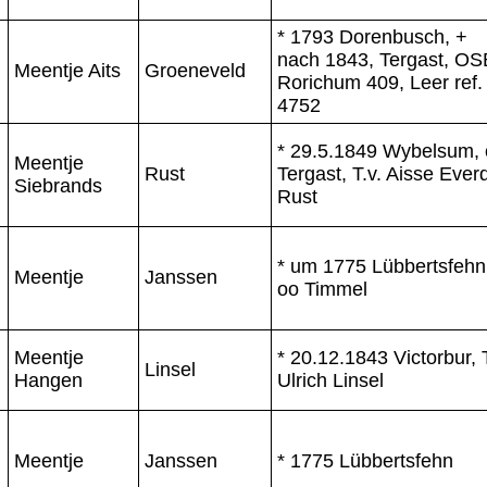
* 1793 Dorenbusch, +
nach 1843, Tergast, OS
Meentje Aits
Groeneveld
Rorichum 409, Leer ref.
4752
* 29.5.1849 Wybelsum,
Meentje
Rust
Tergast, T.v. Aisse Ever
Siebrands
Rust
* um 1775 Lübbertsfehn
Meentje
Janssen
oo Timmel
Meentje
* 20.12.1843 Victorbur, T
Linsel
Hangen
Ulrich Linsel
Meentje
Janssen
* 1775 Lübbertsfehn