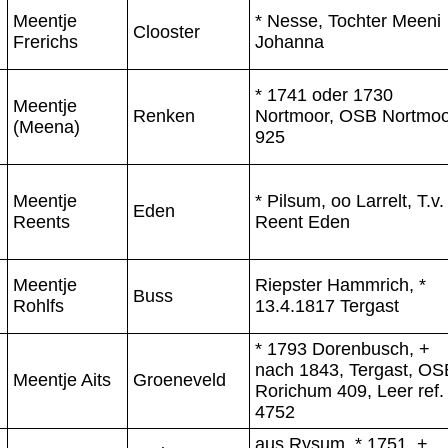
Meentje
* Nesse, Tochter Meeni
Clooster
Frerichs
Johanna
* 1741 oder 1730
Meentje
Renken
Nortmoor, OSB Nortmoo
(Meena)
925
Meentje
* Pilsum, oo Larrelt, T.v.
Eden
Reents
Reent Eden
Meentje
Riepster Hammrich, *
Buss
Rohlfs
13.4.1817 Tergast
* 1793 Dorenbusch, +
nach 1843, Tergast, OS
Meentje Aits
Groeneveld
Rorichum 409, Leer ref.
4752
aus Rysum, * 1751, +