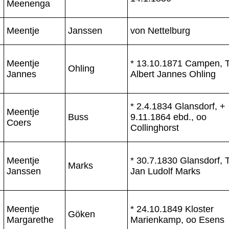
Meenenga
Meentje
Janssen
von Nettelburg
Meentje
* 13.10.1871 Campen, T
Ohling
Jannes
Albert Jannes Ohling
* 2.4.1834 Glansdorf, +
Meentje
Buss
9.11.1864 ebd., oo
Coers
Collinghorst
Meentje
* 30.7.1830 Glansdorf, T
Marks
Janssen
Jan Ludolf Marks
Meentje
* 24.10.1849 Kloster
Göken
Margarethe
Marienkamp, oo Esens