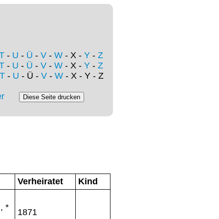
T
-
U
-
Ü
-
V
-
W
- X -
Y
-
Z
T
-
U
-
Ü
-
V
-
W
- X -
Y
-
Z
T
-
U
- Ü -
V
-
W
- X - Y - Z
r
Verheiratet
Kind
, *
1871