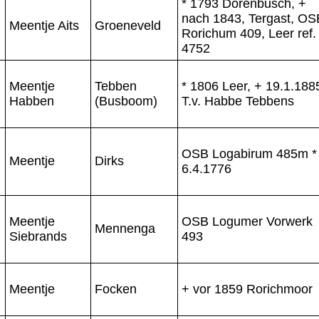
* 1793 Dorenbusch, +
nach 1843, Tergast, OS
Meentje Aits
Groeneveld
Rorichum 409, Leer ref.
4752
Meentje
Tebben
* 1806 Leer, + 19.1.188
Habben
(Busboom)
T.v. Habbe Tebbens
OSB Logabirum 485m *
Meentje
Dirks
6.4.1776
Meentje
OSB Logumer Vorwerk
Mennenga
Siebrands
493
Meentje
Focken
+ vor 1859 Rorichmoor