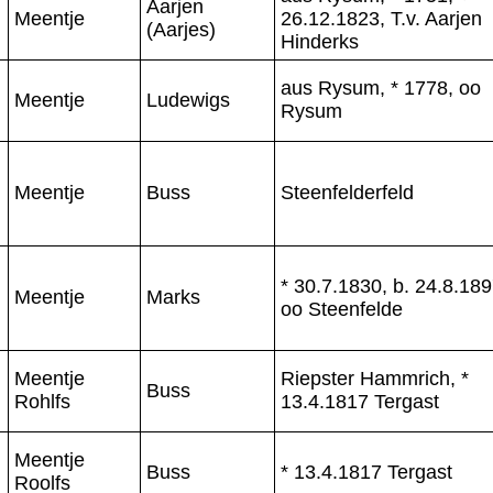
Aarjen
Meentje
26.12.1823, T.v. Aarjen
(Aarjes)
Hinderks
aus Rysum, * 1778, oo
Meentje
Ludewigs
Rysum
Meentje
Buss
Steenfelderfeld
* 30.7.1830, b. 24.8.189
Meentje
Marks
oo Steenfelde
Meentje
Riepster Hammrich, *
Buss
Rohlfs
13.4.1817 Tergast
Meentje
Buss
* 13.4.1817 Tergast
Roolfs