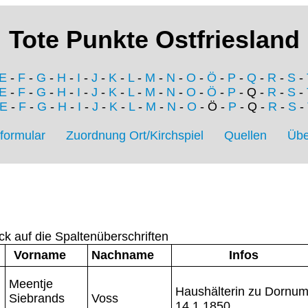
Tote Punkte Ostfriesland
E
-
F
-
G
-
H
-
I
-
J
-
K
-
L
-
M
-
N
-
O
-
Ö
-
P
-
Q
-
R
-
S
-
E
-
F
-
G
-
H
-
I
-
J
-
K
-
L
-
M
-
N
-
O
-
Ö
-
P
- Q -
R
-
S
-
E
-
F
-
G
-
H
-
I
-
J
-
K
-
L
-
M
-
N
-
O
- Ö -
P
- Q -
R
-
S
-
formular
Zuordnung Ort/Kirchspiel
Quellen
Übe
ck auf die Spaltenüberschriften
Vorname
Nachname
Infos
Meentje
Haushälterin zu Dornum
Siebrands
Voss
14.1.1850