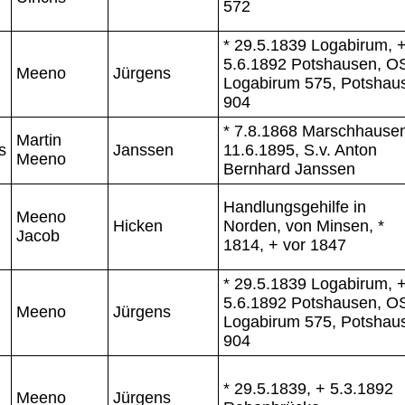
572
* 29.5.1839 Logabirum, 
5.6.1892 Potshausen, O
Meeno
Jürgens
Logabirum 575, Potshau
904
* 7.8.1868 Marschhausen
Martin
s
Janssen
11.6.1895, S.v. Anton
Meeno
Bernhard Janssen
Handlungsgehilfe in
Meeno
Hicken
Norden, von Minsen, *
Jacob
1814, + vor 1847
* 29.5.1839 Logabirum, 
5.6.1892 Potshausen, O
Meeno
Jürgens
Logabirum 575, Potshau
904
* 29.5.1839, + 5.3.1892
Meeno
Jürgens