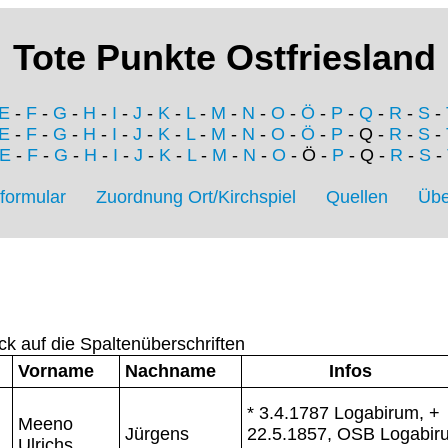
Tote Punkte Ostfriesland
E
-
F
-
G
-
H
-
I
-
J
-
K
-
L
-
M
-
N
-
O
-
Ö
-
P
-
Q
-
R
-
S
-
E
-
F
-
G
-
H
-
I
-
J
-
K
-
L
-
M
-
N
-
O
-
Ö
-
P
- Q -
R
-
S
-
E
-
F
-
G
-
H
-
I
-
J
-
K
-
L
-
M
-
N
-
O
- Ö -
P
- Q -
R
-
S
-
formular
Zuordnung Ort/Kirchspiel
Quellen
Übe
ck auf die Spaltenüberschriften
Vorname
Nachname
Infos
* 3.4.1787 Logabirum, +
Meeno
Jürgens
22.5.1857, OSB Logabir
Ulrichs