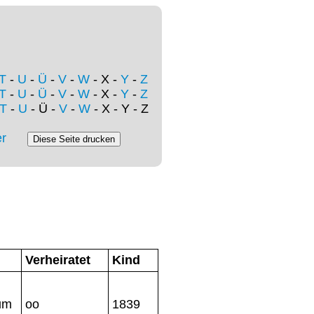
T
-
U
-
Ü
-
V
-
W
- X -
Y
-
Z
T
-
U
-
Ü
-
V
-
W
- X -
Y
-
Z
T
-
U
- Ü -
V
-
W
- X - Y - Z
r
Verheiratet
Kind
um
oo
1839