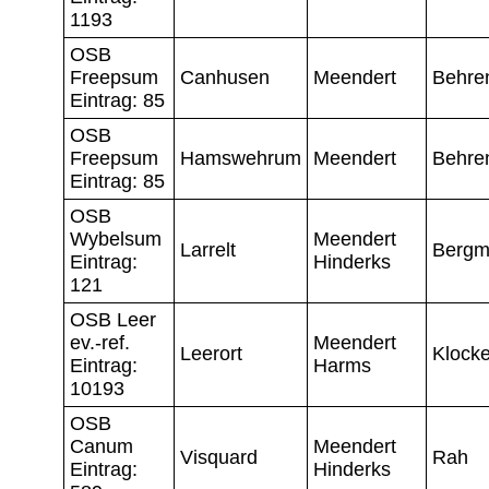
1193
OSB
Freepsum
Canhusen
Meendert
Behre
Eintrag: 85
OSB
Freepsum
Hamswehrum
Meendert
Behre
Eintrag: 85
OSB
Wybelsum
Meendert
Larrelt
Bergm
Eintrag:
Hinderks
121
OSB Leer
ev.-ref.
Meendert
Leerort
Klocke
Eintrag:
Harms
10193
OSB
Canum
Meendert
Visquard
Rah
Eintrag:
Hinderks