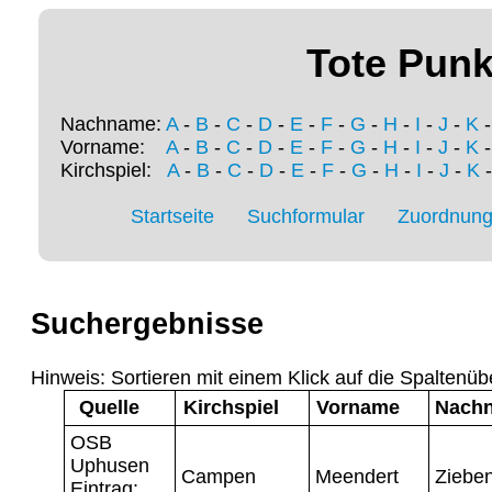
Tote Punk
Nachname:
A
-
B
-
C
-
D
-
E
-
F
-
G
-
H
-
I
-
J
-
K
Vorname:
A
-
B
-
C
-
D
-
E
-
F
-
G
-
H
-
I
-
J
-
K
Kirchspiel:
A
-
B
-
C
-
D
-
E
-
F
-
G
-
H
-
I
-
J
-
K
Startseite
Suchformular
Zuordnung 
Suchergebnisse
Hinweis: Sortieren mit einem Klick auf die Spaltenüb
Quelle
Kirchspiel
Vorname
Nach
OSB
Uphusen
Campen
Meendert
Ziebe
Eintrag: