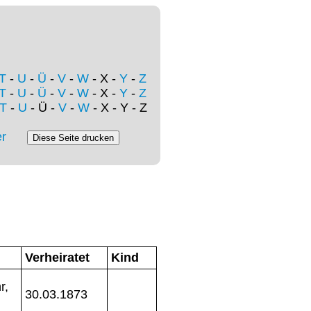
T
-
U
-
Ü
-
V
-
W
- X -
Y
-
Z
T
-
U
-
Ü
-
V
-
W
- X -
Y
-
Z
T
-
U
- Ü -
V
-
W
- X - Y - Z
r
Verheiratet
Kind
r,
30.03.1873