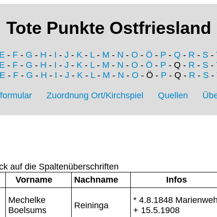
Tote Punkte Ostfriesland
E
-
F
-
G
-
H
-
I
-
J
-
K
-
L
-
M
-
N
-
O
-
Ö
-
P
-
Q
-
R
-
S
-
E
-
F
-
G
-
H
-
I
-
J
-
K
-
L
-
M
-
N
-
O
-
Ö
-
P
- Q -
R
-
S
-
E
-
F
-
G
-
H
-
I
-
J
-
K
-
L
-
M
-
N
-
O
- Ö -
P
- Q -
R
-
S
-
formular
Zuordnung Ort/Kirchspiel
Quellen
Übe
ck auf die Spaltenüberschriften
Vorname
Nachname
Infos
Mechelke
* 4.8.1848 Marienweh
Reininga
Boelsums
+ 15.5.1908