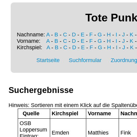
Tote Punk
Nachname:
A
-
B
-
C
-
D
-
E
-
F
-
G
-
H
-
I
-
J
-
K
Vorname:
A
-
B
-
C
-
D
-
E
-
F
-
G
-
H
-
I
-
J
-
K
Kirchspiel:
A
-
B
-
C
-
D
-
E
-
F
-
G
-
H
-
I
-
J
-
K
Startseite
Suchformular
Zuordnung 
Suchergebnisse
Hinweis: Sortieren mit einem Klick auf die Spaltenüb
Quelle
Kirchspiel
Vorname
Nach
OSB
Loppersum
Emden
Matthies
Fink
Eintrag: