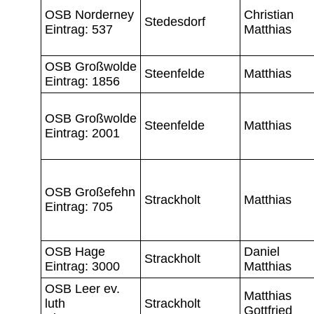
OSB Norderney
Christian
Stedesdorf
Eintrag: 537
Matthias
OSB Großwolde
Steenfelde
Matthias
Eintrag: 1856
OSB Großwolde
Steenfelde
Matthias
Eintrag: 2001
OSB Großefehn
Strackholt
Matthias
Eintrag: 705
OSB Hage
Daniel
Strackholt
Eintrag: 3000
Matthias
OSB Leer ev.
Matthias
luth
Strackholt
Gottfried