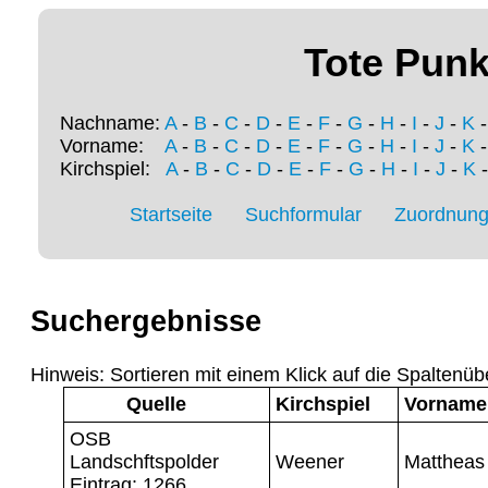
Tote Punk
Nachname:
A
-
B
-
C
-
D
-
E
-
F
-
G
-
H
-
I
-
J
-
K
Vorname:
A
-
B
-
C
-
D
-
E
-
F
-
G
-
H
-
I
-
J
-
K
Kirchspiel:
A
-
B
-
C
-
D
-
E
-
F
-
G
-
H
-
I
-
J
-
K
Startseite
Suchformular
Zuordnung 
Suchergebnisse
Hinweis: Sortieren mit einem Klick auf die Spaltenüb
Quelle
Kirchspiel
Vorname
OSB
Landschftspolder
Weener
Mattheas
Eintrag: 1266