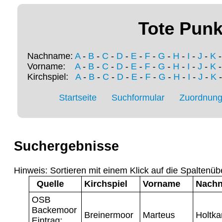
Tote Punk
Nachname:
A
-
B
-
C
-
D
-
E
-
F
-
G
-
H
-
I
-
J
-
K
Vorname:
A
-
B
-
C
-
D
-
E
-
F
-
G
-
H
-
I
-
J
-
K
Kirchspiel:
A
-
B
-
C
-
D
-
E
-
F
-
G
-
H
-
I
-
J
-
K
Startseite
Suchformular
Zuordnung 
Suchergebnisse
Hinweis: Sortieren mit einem Klick auf die Spaltenüb
Quelle
Kirchspiel
Vorname
Nach
OSB
Backemoor
Breinermoor
Marteus
Holtk
Eintrag: