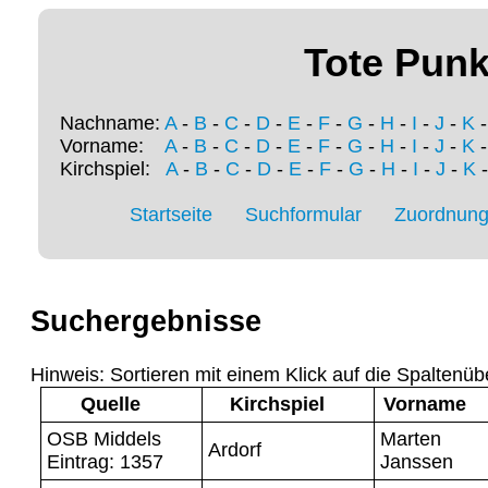
Tote Punk
Nachname:
A
-
B
-
C
-
D
-
E
-
F
-
G
-
H
-
I
-
J
-
K
Vorname:
A
-
B
-
C
-
D
-
E
-
F
-
G
-
H
-
I
-
J
-
K
Kirchspiel:
A
-
B
-
C
-
D
-
E
-
F
-
G
-
H
-
I
-
J
-
K
Startseite
Suchformular
Zuordnung 
Suchergebnisse
Hinweis: Sortieren mit einem Klick auf die Spaltenüb
Quelle
Kirchspiel
Vorname
OSB Middels
Marten
Ardorf
Eintrag: 1357
Janssen