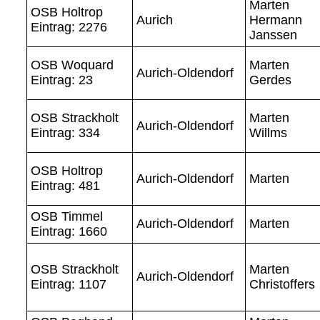
Marten
OSB Holtrop
Aurich
Hermann
Eintrag: 2276
Janssen
OSB Woquard
Marten
Aurich-Oldendorf
Eintrag: 23
Gerdes
OSB Strackholt
Marten
Aurich-Oldendorf
Eintrag: 334
Willms
OSB Holtrop
Aurich-Oldendorf
Marten
Eintrag: 481
OSB Timmel
Aurich-Oldendorf
Marten
Eintrag: 1660
OSB Strackholt
Marten
Aurich-Oldendorf
Eintrag: 1107
Christoffers