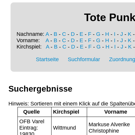
Tote Punk
Nachname:
A
-
B
-
C
-
D
-
E
-
F
-
G
-
H
-
I
-
J
-
K
Vorname:
A
-
B
-
C
-
D
-
E
-
F
-
G
-
H
-
I
-
J
-
K
Kirchspiel:
A
-
B
-
C
-
D
-
E
-
F
-
G
-
H
-
I
-
J
-
K
Startseite
Suchformular
Zuordnung 
Suchergebnisse
Hinweis: Sortieren mit einem Klick auf die Spaltenüb
Quelle
Kirchspiel
Vorname
OFB Varel
Markuse Alverike
Eintrag:
Wittmund
Christophine
19830