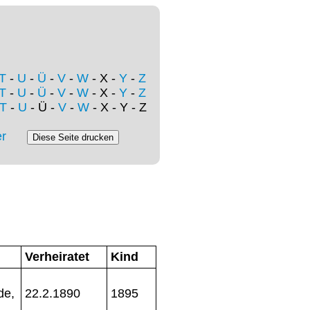
T
-
U
-
Ü
-
V
-
W
- X -
Y
-
Z
T
-
U
-
Ü
-
V
-
W
- X -
Y
-
Z
T
-
U
- Ü -
V
-
W
- X - Y - Z
r
Verheiratet
Kind
de,
22.2.1890
1895