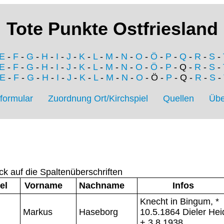
Tote Punkte Ostfriesland
E
-
F
-
G
-
H
-
I
-
J
-
K
-
L
-
M
-
N
-
O
-
Ö
-
P
-
Q
-
R
-
S
-
E
-
F
-
G
-
H
-
I
-
J
-
K
-
L
-
M
-
N
-
O
-
Ö
-
P
- Q -
R
-
S
-
E
-
F
-
G
-
H
-
I
-
J
-
K
-
L
-
M
-
N
-
O
- Ö -
P
- Q -
R
-
S
-
formular
Zuordnung Ort/Kirchspiel
Quellen
Übe
ck auf die Spaltenüberschriften
el
Vorname
Nachname
Infos
Knecht in Bingum, *
Markus
Haseborg
10.5.1864 Dieler Hei
+ 3.8.1938