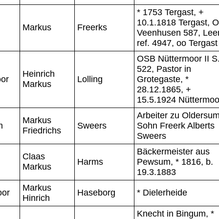
* 1753 Tergast, +
10.1.1818 Tergast, 
Markus
Freerks
Veenhusen 587, Lee
ref. 4947, oo Tergast
OSB Nüttermoor II S
522, Pastor in
Heinrich
or
Lolling
Grotegaste, *
Markus
28.12.1865, +
15.5.1924 Nüttermoo
Arbeiter zu Oldersum
Markus
m
Sweers
Sohn Freerk Alberts
Friedrichs
Sweers
Bäckermeister aus
Claas
Harms
Pewsum, * 1816, b.
Markus
19.3.1883
Markus
oor
Haseborg
* Dielerheide
Hinrich
Knecht in Bingum, *