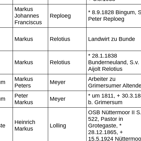
Markus
* 8.9.1828 Bingum, S
Johannes
Reploeg
Peter Reploeg
Franciscus
Markus
Relotius
Landwirt zu Bunde
* 28.1.1838
Markus
Relotius
Bunderneuland, S.v.
Aijolt Relotius
Markus
Arbeiter zu
um
Meyer
Peters
Grimersumer Altende
Peter
* um 1811, + 30.3.18
um
Meyer
Markus
b. Grimersum
OSB Nüttermoor II S
522, Pastor in
Heinrich
te
Lolling
Grotegaste, *
Markus
28.12.1865, +
15.5.1924 Nüttermoo