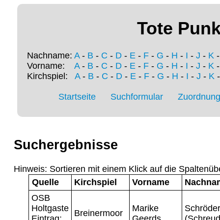
Tote Punk
Nachname:
A
-
B
-
C
-
D
-
E
-
F
-
G
-
H
-
I
-
J
-
K
Vorname:
A
-
B
-
C
-
D
-
E
-
F
-
G
-
H
-
I
-
J
-
K
Kirchspiel:
A
-
B
-
C
-
D
-
E
-
F
-
G
-
H
-
I
-
J
-
K
Startseite
Suchformular
Zuordnung 
Suchergebnisse
Hinweis: Sortieren mit einem Klick auf die Spaltenüb
Quelle
Kirchspiel
Vorname
Nachna
OSB
Holtgaste
Marike
Schröde
Breinermoor
Eintrag:
Geerds
(Schreud