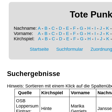
Tote Punk
Nachname:
A
-
B
-
C
-
D
-
E
-
F
-
G
-
H
-
I
-
J
-
K
Vorname:
A
-
B
-
C
-
D
-
E
-
F
-
G
-
H
-
I
-
J
-
K
Kirchspiel:
A
-
B
-
C
-
D
-
E
-
F
-
G
-
H
-
I
-
J
-
K
Startseite
Suchformular
Zuordnung 
Suchergebnisse
Hinweis: Sortieren mit einem Klick auf die Spaltenüb
Quelle
Kirchspiel
Vorname
Nachn
OSB
Loppersum
Marika
Hinte
Jansse
Eintrag:
Gerriets