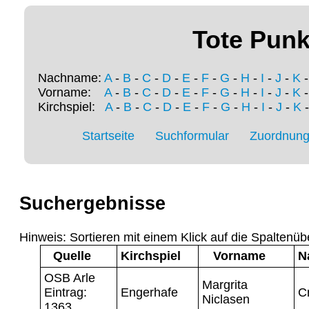
Tote Punk
Nachname:
A
-
B
-
C
-
D
-
E
-
F
-
G
-
H
-
I
-
J
-
K
Vorname:
A
-
B
-
C
-
D
-
E
-
F
-
G
-
H
-
I
-
J
-
K
Kirchspiel:
A
-
B
-
C
-
D
-
E
-
F
-
G
-
H
-
I
-
J
-
K
Startseite
Suchformular
Zuordnung 
Suchergebnisse
Hinweis: Sortieren mit einem Klick auf die Spaltenüb
Quelle
Kirchspiel
Vorname
N
OSB Arle
Margrita
Eintrag:
Engerhafe
C
Niclasen
1363