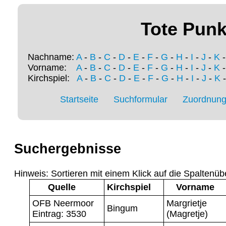
Tote Punk
Nachname:
A
-
B
-
C
-
D
-
E
-
F
-
G
-
H
-
I
-
J
-
K
Vorname:
A
-
B
-
C
-
D
-
E
-
F
-
G
-
H
-
I
-
J
-
K
Kirchspiel:
A
-
B
-
C
-
D
-
E
-
F
-
G
-
H
-
I
-
J
-
K
Startseite
Suchformular
Zuordnung 
Suchergebnisse
Hinweis: Sortieren mit einem Klick auf die Spaltenüb
Quelle
Kirchspiel
Vorname
OFB Neermoor
Margrietje
Bingum
Eintrag: 3530
(Magretje)