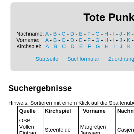
Tote Punk
Nachname:
A
-
B
-
C
-
D
-
E
-
F
-
G
-
H
-
I
-
J
-
K
Vorname:
A
-
B
-
C
-
D
-
E
-
F
-
G
-
H
-
I
-
J
-
K
Kirchspiel:
A
-
B
-
C
-
D
-
E
-
F
-
G
-
H
-
I
-
J
-
K
Startseite
Suchformular
Zuordnung 
Suchergebnisse
Hinweis: Sortieren mit einem Klick auf die Spaltenüb
Quelle
Kirchspiel
Vorname
Nach
OSB
Völlen
Margretjen
Steenfelde
Casjen
Eintrag:
Janssen