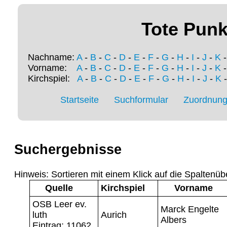
Tote Punk
Nachname:
A
-
B
-
C
-
D
-
E
-
F
-
G
-
H
-
I
-
J
-
K
Vorname:
A
-
B
-
C
-
D
-
E
-
F
-
G
-
H
-
I
-
J
-
K
Kirchspiel:
A
-
B
-
C
-
D
-
E
-
F
-
G
-
H
-
I
-
J
-
K
Startseite
Suchformular
Zuordnung 
Suchergebnisse
Hinweis: Sortieren mit einem Klick auf die Spaltenüb
Quelle
Kirchspiel
Vorname
OSB Leer ev.
Marck Engelte
luth
Aurich
Albers
Eintrag: 11062