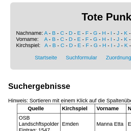
Tote Punk
Nachname:
A
-
B
-
C
-
D
-
E
-
F
-
G
-
H
-
I
-
J
-
K
Vorname:
A
-
B
-
C
-
D
-
E
-
F
-
G
-
H
-
I
-
J
-
K
Kirchspiel:
A
-
B
-
C
-
D
-
E
-
F
-
G
-
H
-
I
-
J
-
K
Startseite
Suchformular
Zuordnung 
Suchergebnisse
Hinweis: Sortieren mit einem Klick auf die Spaltenüb
Quelle
Kirchspiel
Vorname
OSB
Landschftspolder
Emden
Manna Etta
E
Eintrag: 1547