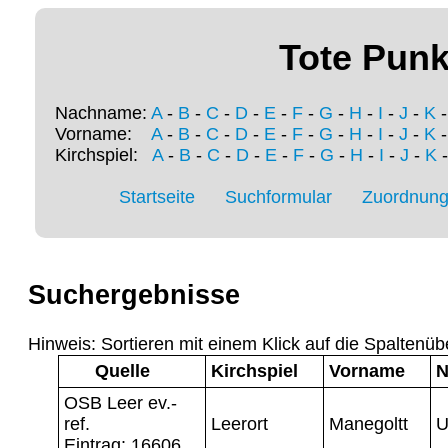
Tote Punk
Nachname:
A
-
B
-
C
-
D
-
E
-
F
-
G
-
H
-
I
-
J
-
K
Vorname:
A
-
B
-
C
-
D
-
E
-
F
-
G
-
H
-
I
-
J
-
K
Kirchspiel:
A
-
B
-
C
-
D
-
E
-
F
-
G
-
H
-
I
-
J
-
K
Startseite
Suchformular
Zuordnung 
Suchergebnisse
Hinweis: Sortieren mit einem Klick auf die Spaltenüb
Quelle
Kirchspiel
Vorname
N
OSB Leer ev.-
ref.
Leerort
Manegoltt
U
Eintrag: 16606