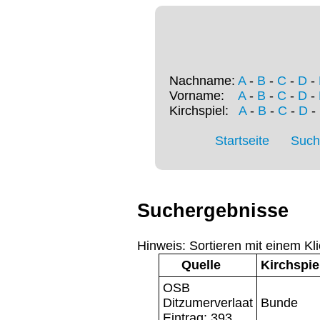
Nachname:
A
-
B
-
C
-
D
-
Vorname:
A
-
B
-
C
-
D
-
Kirchspiel:
A
-
B
-
C
-
D
-
Startseite
Such
Suchergebnisse
Hinweis: Sortieren mit einem Kli
Quelle
Kirchspie
OSB
Ditzumerverlaat
Bunde
Eintrag: 393