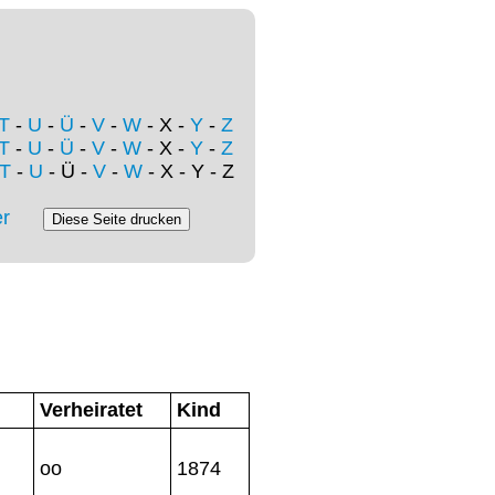
T
-
U
-
Ü
-
V
-
W
- X -
Y
-
Z
T
-
U
-
Ü
-
V
-
W
- X -
Y
-
Z
T
-
U
- Ü -
V
-
W
- X - Y - Z
r
Verheiratet
Kind
oo
1874