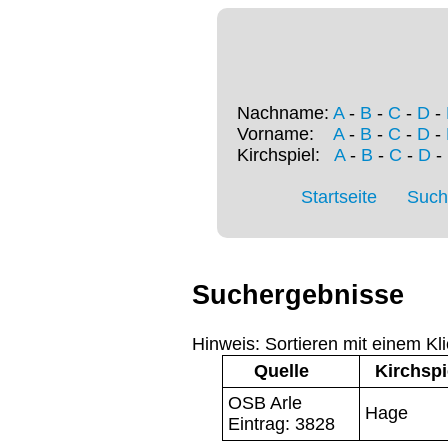
Nachname:
A
-
B
-
C
-
D
-
Vorname:
A
-
B
-
C
-
D
-
Kirchspiel:
A
-
B
-
C
-
D
-
Startseite
Such
Suchergebnisse
Hinweis: Sortieren mit einem Kli
Quelle
Kirchspi
OSB Arle
Hage
Eintrag: 3828