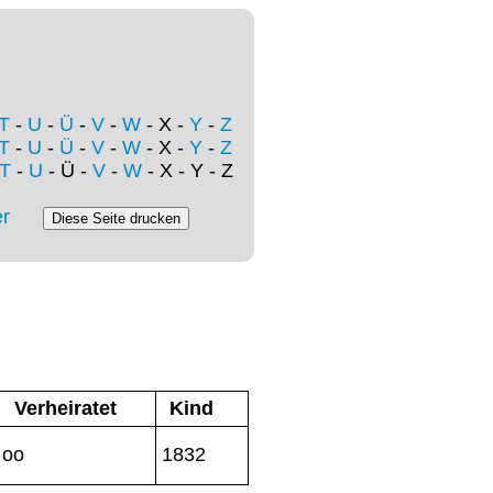
T
-
U
-
Ü
-
V
-
W
- X -
Y
-
Z
T
-
U
-
Ü
-
V
-
W
- X -
Y
-
Z
T
-
U
- Ü -
V
-
W
- X - Y - Z
r
Verheiratet
Kind
oo
1832