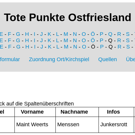
Tote Punkte Ostfriesland
E
-
F
-
G
-
H
-
I
-
J
-
K
-
L
-
M
-
N
-
O
-
Ö
-
P
-
Q
-
R
-
S
-
E
-
F
-
G
-
H
-
I
-
J
-
K
-
L
-
M
-
N
-
O
-
Ö
-
P
- Q -
R
-
S
-
E
-
F
-
G
-
H
-
I
-
J
-
K
-
L
-
M
-
N
-
O
- Ö -
P
- Q -
R
-
S
-
formular
Zuordnung Ort/Kirchspiel
Quellen
Übe
ck auf die Spaltenüberschriften
el
Vorname
Nachname
Infos
Maint Weerts
Menssen
Junkersrott