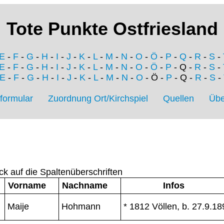
Tote Punkte Ostfriesland
E
-
F
-
G
-
H
-
I
-
J
-
K
-
L
-
M
-
N
-
O
-
Ö
-
P
-
Q
-
R
-
S
-
E
-
F
-
G
-
H
-
I
-
J
-
K
-
L
-
M
-
N
-
O
-
Ö
-
P
- Q -
R
-
S
-
E
-
F
-
G
-
H
-
I
-
J
-
K
-
L
-
M
-
N
-
O
- Ö -
P
- Q -
R
-
S
-
formular
Zuordnung Ort/Kirchspiel
Quellen
Übe
ck auf die Spaltenüberschriften
Vorname
Nachname
Infos
Maije
Hohmann
* 1812 Völlen, b. 27.9.18