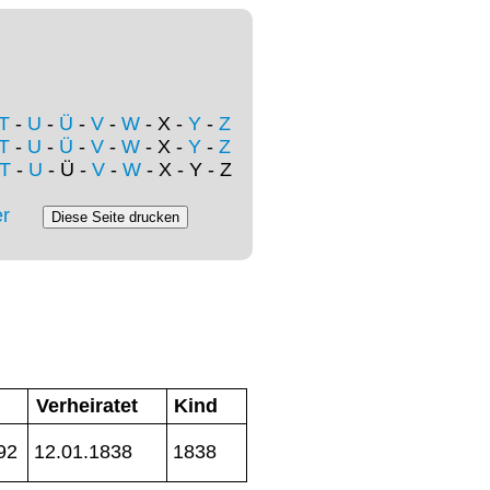
T
-
U
-
Ü
-
V
-
W
- X -
Y
-
Z
T
-
U
-
Ü
-
V
-
W
- X -
Y
-
Z
T
-
U
- Ü -
V
-
W
- X - Y - Z
r
Verheiratet
Kind
92
12.01.1838
1838