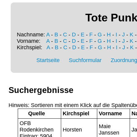
Tote Punk
Nachname:
A
-
B
-
C
-
D
-
E
-
F
-
G
-
H
-
I
-
J
-
K
Vorname:
A
-
B
-
C
-
D
-
E
-
F
-
G
-
H
-
I
-
J
-
K
Kirchspiel:
A
-
B
-
C
-
D
-
E
-
F
-
G
-
H
-
I
-
J
-
K
Startseite
Suchformular
Zuordnung 
Suchergebnisse
Hinweis: Sortieren mit einem Klick auf die Spaltenüb
Quelle
Kirchspiel
Vorname
N
OFB
Maie
Rodenkirchen
Horsten
J
Janssen
Eintrag: 5904