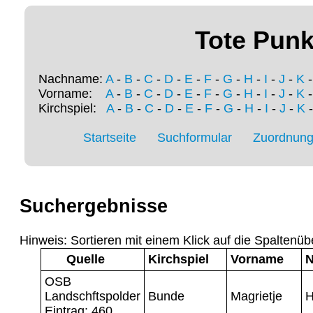
Tote Punk
Nachname:
A
-
B
-
C
-
D
-
E
-
F
-
G
-
H
-
I
-
J
-
K
Vorname:
A
-
B
-
C
-
D
-
E
-
F
-
G
-
H
-
I
-
J
-
K
Kirchspiel:
A
-
B
-
C
-
D
-
E
-
F
-
G
-
H
-
I
-
J
-
K
Startseite
Suchformular
Zuordnung 
Suchergebnisse
Hinweis: Sortieren mit einem Klick auf die Spaltenüb
Quelle
Kirchspiel
Vorname
OSB
Landschftspolder
Bunde
Magrietje
H
Eintrag: 460