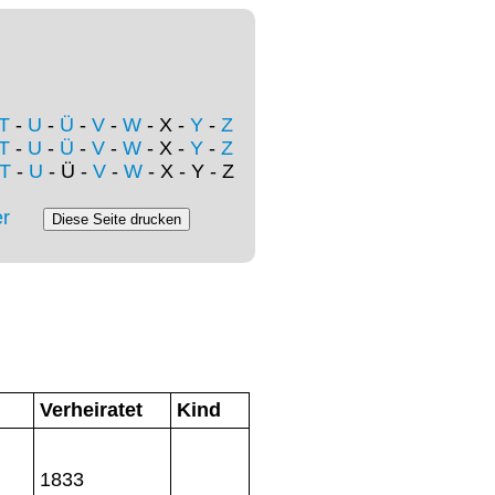
T
-
U
-
Ü
-
V
-
W
- X -
Y
-
Z
T
-
U
-
Ü
-
V
-
W
- X -
Y
-
Z
T
-
U
- Ü -
V
-
W
- X - Y - Z
r
Verheiratet
Kind
1833