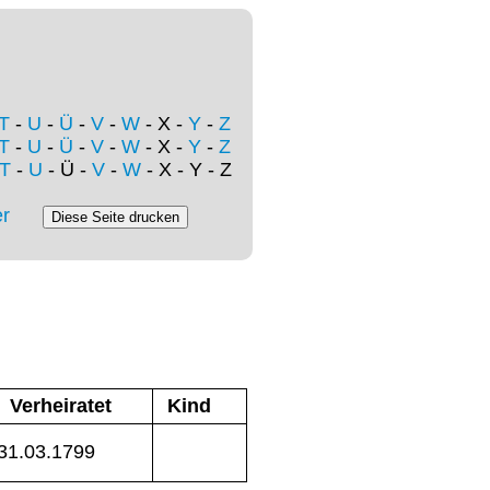
T
-
U
-
Ü
-
V
-
W
- X -
Y
-
Z
T
-
U
-
Ü
-
V
-
W
- X -
Y
-
Z
T
-
U
- Ü -
V
-
W
- X - Y - Z
r
Verheiratet
Kind
31.03.1799