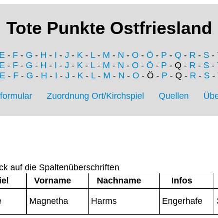
Tote Punkte Ostfriesland
E
-
F
-
G
-
H
-
I
-
J
-
K
-
L
-
M
-
N
-
O
-
Ö
-
P
-
Q
-
R
-
S
-
E
-
F
-
G
-
H
-
I
-
J
-
K
-
L
-
M
-
N
-
O
-
Ö
-
P
- Q -
R
-
S
-
E
-
F
-
G
-
H
-
I
-
J
-
K
-
L
-
M
-
N
-
O
- Ö -
P
- Q -
R
-
S
-
formular
Zuordnung Ort/Kirchspiel
Quellen
Übe
ck auf die Spaltenüberschriften
iel
Vorname
Nachname
Infos
e
Magnetha
Harms
Engerhafe