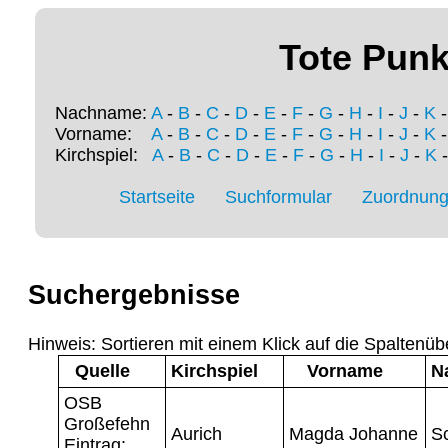
Tote Punk
Nachname:
A
-
B
-
C
-
D
-
E
-
F
-
G
-
H
-
I
-
J
-
K
Vorname:
A
-
B
-
C
-
D
-
E
-
F
-
G
-
H
-
I
-
J
-
K
Kirchspiel:
A
-
B
-
C
-
D
-
E
-
F
-
G
-
H
-
I
-
J
-
K
Startseite
Suchformular
Zuordnung 
Suchergebnisse
Hinweis: Sortieren mit einem Klick auf die Spaltenüb
Quelle
Kirchspiel
Vorname
N
OSB
Großefehn
Aurich
Magda Johanne
S
Eintrag: