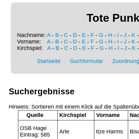
Tote Punk
Nachname:
A
-
B
-
C
-
D
-
E
-
F
-
G
-
H
-
I
-
J
-
K
Vorname:
A
-
B
-
C
-
D
-
E
-
F
-
G
-
H
-
I
-
J
-
K
Kirchspiel:
A
-
B
-
C
-
D
-
E
-
F
-
G
-
H
-
I
-
J
-
K
Startseite
Suchformular
Zuordnung 
Suchergebnisse
Hinweis: Sortieren mit einem Klick auf die Spaltenüb
Quelle
Kirchspiel
Vorname
Na
OSB Hage
Arle
Itze Harms
Bis
Eintrag: 585