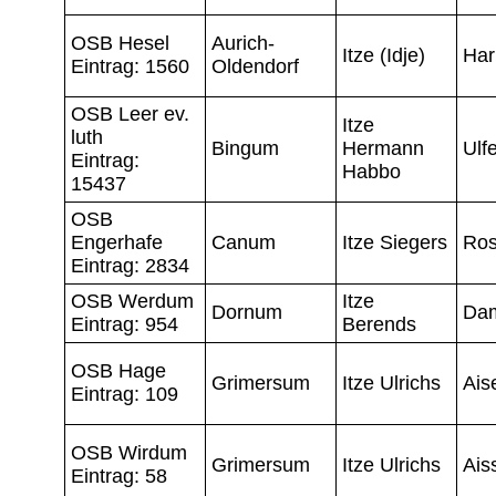
OSB Hesel
Aurich-
Itze (Idje)
Ha
Eintrag: 1560
Oldendorf
OSB Leer ev.
Itze
luth
Bingum
Hermann
Ulfe
Eintrag:
Habbo
15437
OSB
Engerhafe
Canum
Itze Siegers
Ro
Eintrag: 2834
OSB Werdum
Itze
Dornum
Da
Eintrag: 954
Berends
OSB Hage
Grimersum
Itze Ulrichs
Ais
Eintrag: 109
OSB Wirdum
Grimersum
Itze Ulrichs
Ais
Eintrag: 58