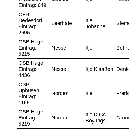
Eintrag: 649
OFB
Dedesdorf
Itje
Leerhafe
Siem
Eintrag:
Johanne
2695
OSB Hage
Eintrag:
Nesse
Itje
Behr
5215
OSB Hage
Eintrag:
Nesse
Itje Klaaßen
Denk
4436
OSB
Uphusen
Norden
Itje
Freri
Eintrag:
1165
OSB Hage
Itje Dirks
Eintrag:
Norden
Grün
Boyungs
5219