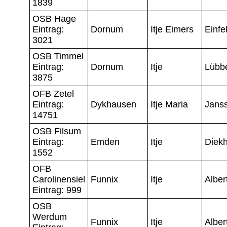
1839
OSB Hage
Eintrag:
Dornum
Itje Eimers
Einfe
3021
OSB Timmel
Eintrag:
Dornum
Itje
Lübb
3875
OFB Zetel
Eintrag:
Dykhausen
Itje Maria
Jans
14751
OSB Filsum
Eintrag:
Emden
Itje
Diekh
1552
OFB
Carolinensiel
Funnix
Itje
Alber
Eintrag: 999
OSB
Werdum
Funnix
Itje
Alber