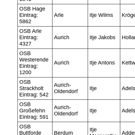
OSB Hage
Eintrag:
Arle
Itje Wilms
Krög
5862
OSB Arle
Eintrag:
Aurich
Itje Jakobs
Holla
4327
OSB
Westerende
Aurich
Itje Antons
Kettw
Eintrag:
1200
OSB
Aurich-
Strackholt
Itje
Adel
Oldendorf
Eintrag: 542
OSB
Aurich-
Großefehn
Itje
Adel
Oldendorf
Eintrag: 591
OSB
Itje
Buttforde
Berdum
Adde