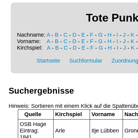
Tote Punk
Nachname:
A
-
B
-
C
-
D
-
E
-
F
-
G
-
H
-
I
-
J
-
K
Vorname:
A
-
B
-
C
-
D
-
E
-
F
-
G
-
H
-
I
-
J
-
K
Kirchspiel:
A
-
B
-
C
-
D
-
E
-
F
-
G
-
H
-
I
-
J
-
K
Startseite
Suchformular
Zuordnung 
Suchergebnisse
Hinweis: Sortieren mit einem Klick auf die Spaltenüb
Quelle
Kirchspiel
Vorname
Nac
OSB Hage
Eintrag:
Arle
Itje Lübben
Gron
1841