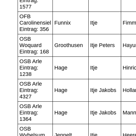
Eintrag:
1577
OFB
Carolinensiel
Funnix
Itje
Fimm
Eintrag: 356
OSB
Woquard
Groothusen
Itje Peters
Hayu
Eintrag: 168
OSB Arle
Eintrag:
Hage
Itje
Hinri
1238
OSB Arle
Eintrag:
Hage
Itje Jakobs
Holla
4327
OSB Arle
Eintrag:
Hage
Itje Jakobs
Mann
1364
OSB
Wybelsum
Jennelt
Itje
Heer