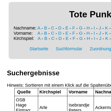
Tote Punk
Nachname:
A
-
B
-
C
-
D
-
E
-
F
-
G
-
H
-
I
-
J
-
K
Vorname:
A
-
B
-
C
-
D
-
E
-
F
-
G
-
H
-
I
-
J
-
K
Kirchspiel:
A
-
B
-
C
-
D
-
E
-
F
-
G
-
H
-
I
-
J
-
K
Startseite
Suchformular
Zuordnung 
Suchergebnisse
Hinweis: Sortieren mit einem Klick auf die Spaltenüb
Quelle
Kirchspiel
Vorname
Nachn
OSB
Hage
Isebrandje
Arle
Ackerm
Eintrag:
Peters