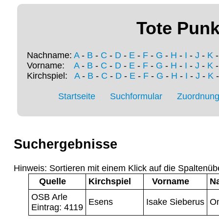
Tote Punk
Nachname:
A
-
B
-
C
-
D
-
E
-
F
-
G
-
H
-
I
-
J
-
K
Vorname:
A
-
B
-
C
-
D
-
E
-
F
-
G
-
H
-
I
-
J
-
K
Kirchspiel:
A
-
B
-
C
-
D
-
E
-
F
-
G
-
H
-
I
-
J
-
K
Startseite
Suchformular
Zuordnung 
Suchergebnisse
Hinweis: Sortieren mit einem Klick auf die Spaltenüb
Quelle
Kirchspiel
Vorname
N
OSB Arle
Esens
Isake Sieberus
O
Eintrag: 4119