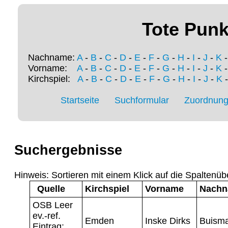
Tote Punk
Nachname:
A
-
B
-
C
-
D
-
E
-
F
-
G
-
H
-
I
-
J
-
K
Vorname:
A
-
B
-
C
-
D
-
E
-
F
-
G
-
H
-
I
-
J
-
K
Kirchspiel:
A
-
B
-
C
-
D
-
E
-
F
-
G
-
H
-
I
-
J
-
K
Startseite
Suchformular
Zuordnung 
Suchergebnisse
Hinweis: Sortieren mit einem Klick auf die Spaltenüb
Quelle
Kirchspiel
Vorname
Nach
OSB Leer
ev.-ref.
Emden
Inske Dirks
Buism
Eintrag: