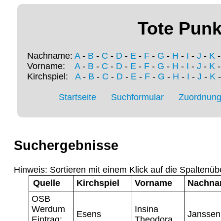
Tote Punk
Nachname:
A
-
B
-
C
-
D
-
E
-
F
-
G
-
H
-
I
-
J
-
K
Vorname:
A
-
B
-
C
-
D
-
E
-
F
-
G
-
H
-
I
-
J
-
K
Kirchspiel:
A
-
B
-
C
-
D
-
E
-
F
-
G
-
H
-
I
-
J
-
K
Startseite
Suchformular
Zuordnung 
Suchergebnisse
Hinweis: Sortieren mit einem Klick auf die Spaltenüb
Quelle
Kirchspiel
Vorname
Nachn
OSB
Werdum
Insina
Esens
Janssen
Eintrag:
Theodora