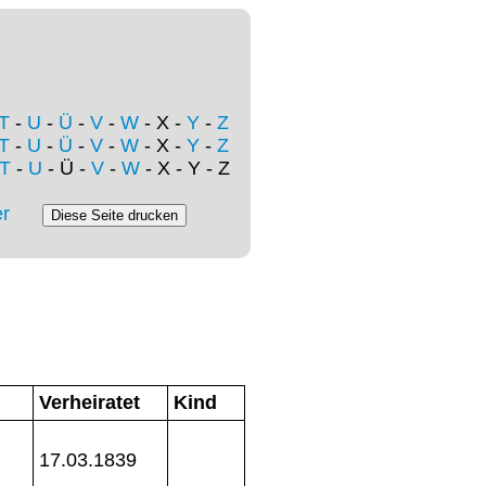
T
-
U
-
Ü
-
V
-
W
- X -
Y
-
Z
T
-
U
-
Ü
-
V
-
W
- X -
Y
-
Z
T
-
U
- Ü -
V
-
W
- X - Y - Z
r
Verheiratet
Kind
17.03.1839