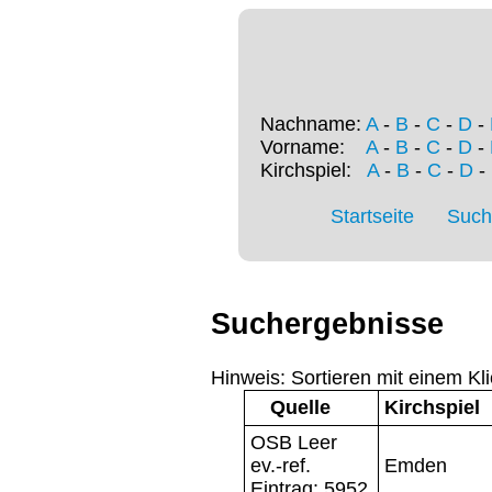
Nachname:
A
-
B
-
C
-
D
-
Vorname:
A
-
B
-
C
-
D
-
Kirchspiel:
A
-
B
-
C
-
D
-
Startseite
Such
Suchergebnisse
Hinweis: Sortieren mit einem Kli
Quelle
Kirchspiel
OSB Leer
ev.-ref.
Emden
Eintrag: 5952