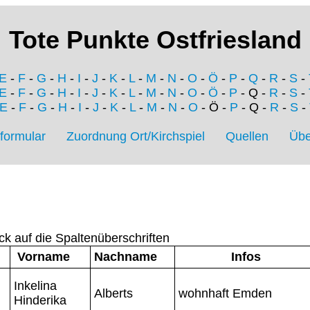
Tote Punkte Ostfriesland
E
-
F
-
G
-
H
-
I
-
J
-
K
-
L
-
M
-
N
-
O
-
Ö
-
P
-
Q
-
R
-
S
-
E
-
F
-
G
-
H
-
I
-
J
-
K
-
L
-
M
-
N
-
O
-
Ö
-
P
- Q -
R
-
S
-
E
-
F
-
G
-
H
-
I
-
J
-
K
-
L
-
M
-
N
-
O
- Ö -
P
- Q -
R
-
S
-
formular
Zuordnung Ort/Kirchspiel
Quellen
Übe
ck auf die Spaltenüberschriften
Vorname
Nachname
Infos
Inkelina
Alberts
wohnhaft Emden
Hinderika