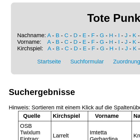
Tote Punk
Nachname:
A
-
B
-
C
-
D
-
E
-
F
-
G
-
H
-
I
-
J
-
K
Vorname:
A
-
B
-
C
-
D
-
E
-
F
-
G
-
H
-
I
-
J
-
K
Kirchspiel:
A
-
B
-
C
-
D
-
E
-
F
-
G
-
H
-
I
-
J
-
K
Startseite
Suchformular
Zuordnung 
Suchergebnisse
Hinweis: Sortieren mit einem Klick auf die Spaltenüb
Quelle
Kirchspiel
Vorname
N
OSB
Twixlum
Imtetta
Larrelt
Kr
Eintrag:
Gerhardina