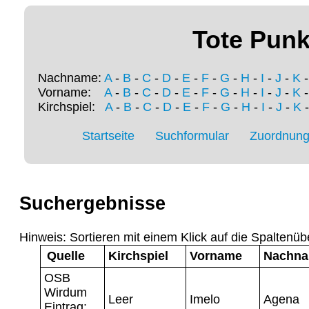
Tote Punk
Nachname:
A
-
B
-
C
-
D
-
E
-
F
-
G
-
H
-
I
-
J
-
K
Vorname:
A
-
B
-
C
-
D
-
E
-
F
-
G
-
H
-
I
-
J
-
K
Kirchspiel:
A
-
B
-
C
-
D
-
E
-
F
-
G
-
H
-
I
-
J
-
K
Startseite
Suchformular
Zuordnung 
Suchergebnisse
Hinweis: Sortieren mit einem Klick auf die Spaltenüb
Quelle
Kirchspiel
Vorname
Nachn
OSB
Wirdum
Leer
Imelo
Agena
Eintrag: