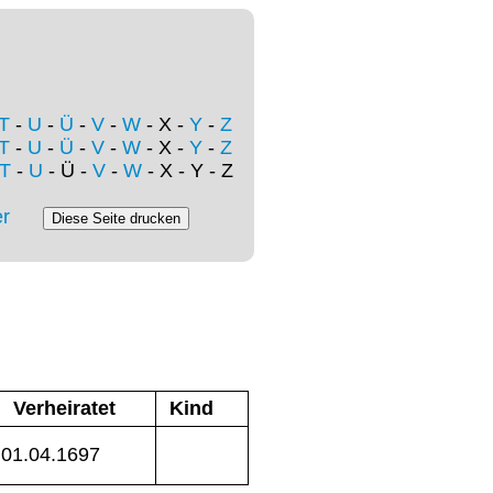
T
-
U
-
Ü
-
V
-
W
- X -
Y
-
Z
T
-
U
-
Ü
-
V
-
W
- X -
Y
-
Z
T
-
U
- Ü -
V
-
W
- X - Y - Z
r
Verheiratet
Kind
01.04.1697