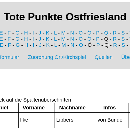
Tote Punkte Ostfriesland
E
-
F
-
G
-
H
-
I
-
J
-
K
-
L
-
M
-
N
-
O
-
Ö
-
P
-
Q
-
R
-
S
-
E
-
F
-
G
-
H
-
I
-
J
-
K
-
L
-
M
-
N
-
O
-
Ö
-
P
- Q -
R
-
S
-
E
-
F
-
G
-
H
-
I
-
J
-
K
-
L
-
M
-
N
-
O
- Ö -
P
- Q -
R
-
S
-
formular
Zuordnung Ort/Kirchspiel
Quellen
Übe
ck auf die Spaltenüberschriften
piel
Vorname
Nachname
Infos
Ilke
Libbers
von Bunde